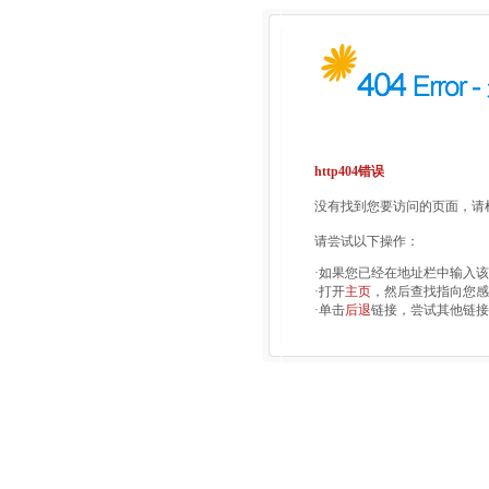
http404错误
没有找到您要访问的页面，请检
请尝试以下操作：
·如果您已经在地址栏中输入
·打开
主页
，然后查找指向您感
·单击
后退
链接，尝试其他链接